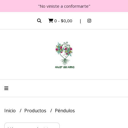
"No viniste a conformarte"
0
-
$0,00
Inicio
Productos
Péndulos